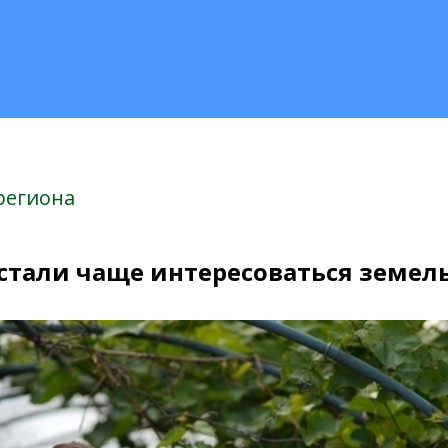
региона
тали чаще интересоваться земе