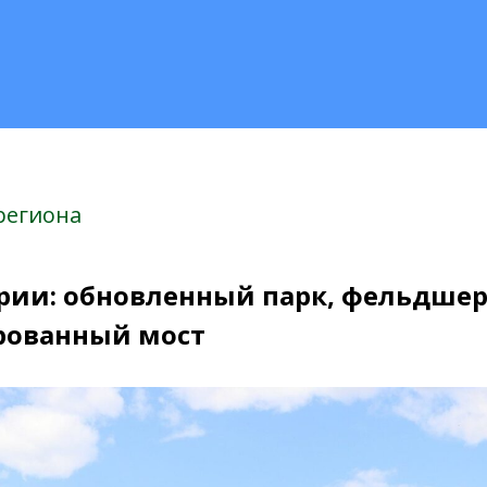
региона
ии: обновленный парк, фельдше
рованный мост