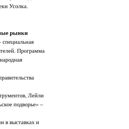
еки Усолка.
жные рынки
- специальная
ателей. Программа
ународная
правительства
трументов, Лейли
ское подворье» –
и в выставках и