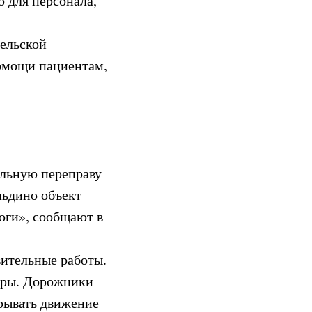
 для персонала,
сельской
помощи пациентам,
ильную переправу
льдино объект
оги», сообщают в
ительные работы.
уары. Дорожники
крывать движение