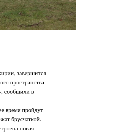
кирии, завершится
ного пространства
», сообщили в
ее время пройдут
жат брусчаткой.
строена новая