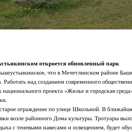
устьикинском откроется обновленный парк
ольшеустьикинское, что в Мечетлинском районе Баш
а. Работать над созданием современного обществен
ах национального проекта «Жилье и городская среда
ки.
 старое ограждение по улице Школьной. В ближайш
ки возле районного Дома культуры. Тротуары выло
тдыха с теневыми навесами и освещением, будет обу