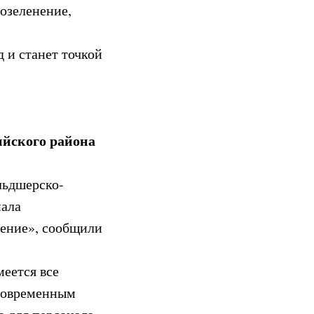
озеленение,
 и станет точкой
ийского района
льдшерско-
нала
нение», сообщили
меется все
 современным