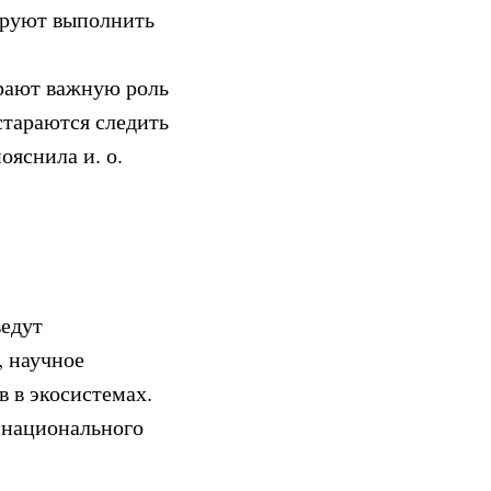
нируют выполнить
грают важную роль
стараются следить
ояснила и. о.
ведут
, научное
 в экосистемах.
 национального