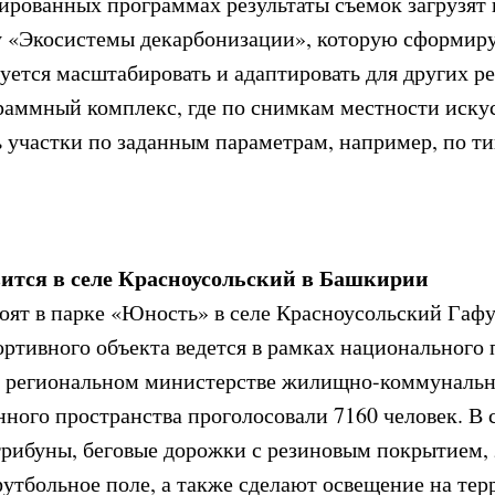
ированных программах результаты съемок загрузят 
 «Экосистемы декарбонизации», которую сформир
уется масштабировать и адаптировать для других ре
раммный комплекс, где по снимкам местности иску
 участки по заданным параметрам, например, по т
ится в селе Красноусольский в Башкирии
оят в парке «Юность» в селе Красноусольский Гаф
ртивного объекта ведется в рамках национального
 в региональном министерстве жилищно-коммунально
нного пространства проголосовали 7160 человек. В
трибуны, беговые дорожки с резиновым покрытием,
утбольное поле, а также сделают освещение на тер