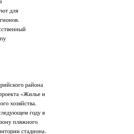
в
уют для
гионов.
сственный
ипу
урийского района
 проекта «Жилье и
го хозяйства.
 следующем году в
 зону пляжного
ритории стадиона.