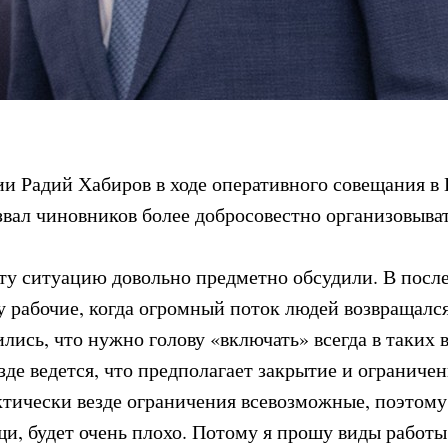
рии Радий Хабиров в ходе оперативного совещания в
звал чиновников более добросовестно организовыва
у ситуацию довольно предметно обсудили. В посл
у рабочие, когда огромный поток людей возвращалс
ись, что нужно голову «включать» всегда в таких в
де ведется, что предполагает закрытие и ограничен
ктически везде ограничения всевозможные, поэтому
и, будет очень плохо. Потому я прошу виды работы 