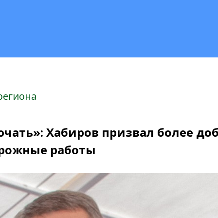
региона
чать»: Хабиров призвал более до
орожные работы