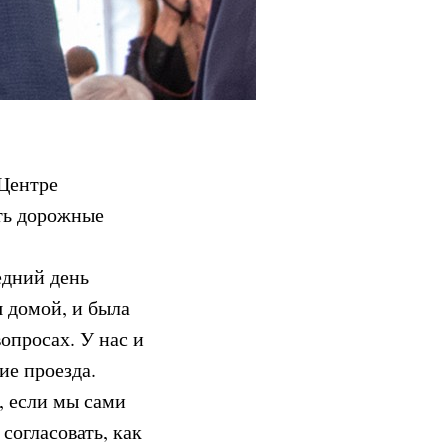
 Центре
ть дорожные
едний день
я домой, и была
опросах. У нас и
ие проезда.
, если мы сами
согласовать, как