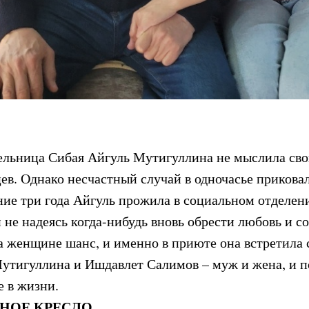
тельница Сибая Айгуль Мутигуллина не мыслила сво
ев. Однако несчастный случай в одночасье приков
ие три года Айгуль прожила в социальном отделен
не надеясь когда-нибудь вновь обрести любовь и со
а женщине шанс, и именно в приюте она встретила 
утигуллина и Ишдавлет Салимов – муж и жена, и п
е в жизни.
ДНОЕ КРЕСЛО