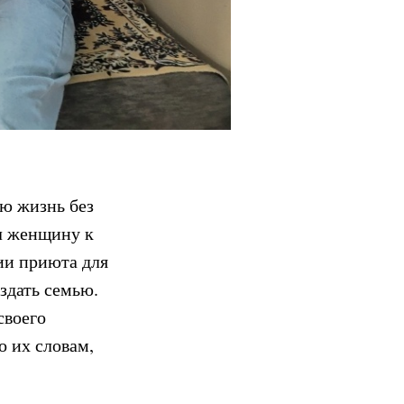
ю жизнь без
ал женщину к
ии приюта для
здать семью.
своего
о их словам,