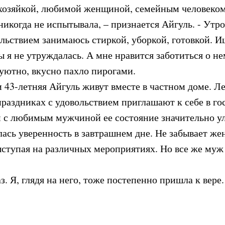
я хозяйкой, любимой женщиной, семейным человеком
 никогда не испытывала, – признается Айгуль. - Ут
ольствием занимаюсь стиркой, уборкой, готовкой. И
ы я не утруждалась. А мне нравится заботиться о не
 уютно, вкусно пахло пирогами.
 43-летняя Айгуль живут вместе в частном доме. Ле
 праздниках с удовольствием приглашают к себе в го
ом с любимым мужчиной ее состояние значительно 
лась уверенность в завтрашнем дне. Не забывает же
ыступая на различных мероприятиях. Но все же муж 
з. Я, глядя на него, тоже постепенно пришла к вер
н подарил мне встречу с мужем. Только с рядом с н
 к жизни, к моей женской сути, - говорит Айгуль М