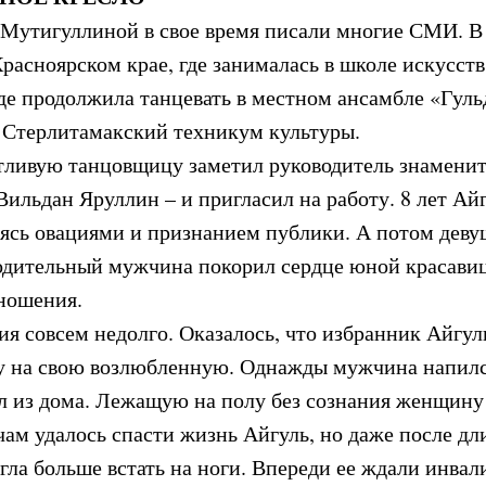
 Мутигуллиной в свое время писали многие СМИ. В 
Красноярском крае, где занималась в школе искусст
где продолжила танцевать в местном ансамбле «Гуль
Стерлитамакский техникум культуры.
тливую танцовщицу заметил руководитель знаменит
Вильдан Яруллин – и пригласил на работу. 8 лет Ай
аясь овациями и признанием публики. А потом деву
одительный мужчина покорил сердце юной красавиц
тношения.
ия совсем недолго. Оказалось, что избранник Айгул
уку на свою возлюбленную. Однажды мужчина напилс
ел из дома. Лежащую на полу без сознания женщину
ам удалось спасти жизнь Айгуль, но даже после дл
гла больше встать на ноги. Впереди ее ждали инвал