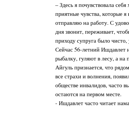
– Здесь я почувствовала себ
приятные чувства, которые я
отправляю на работу. С удов
дня звонит, переживает, чтоб
приходу супруга было чисто,
Сейчас 56-летний Ишдавлет и
рыбалку, гуляют в лесу, а на
Айгуль признается, что ряд
все страхи и волнения, появи
обществе инвалидов, часто в
остаются на первом месте.
- Ишдавлет часто читает нама
день благодарю Аллаха, что о
успокоилось, он вернул меня