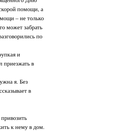
скорой помощи, а
омощи – не только
что может забрать
разговорились по
рупкая и
л приезжать в
ужна я. Без
ссказывает в
 привозить
жить к нему в дом.