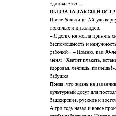
одиночество…
ВЫЗВАЛА ТАКСИ И ВСТ
После больницы Айгуль верну
пожилых и инвалидов.
– Я долго не могла принять 
беспомощность и ненужность
рабочий». – Помню, как 90-л
меня: «Хватит плакать, встань
здоровая, лежишь, плачешь!».
бабушка.
Поняв, что жизнь не заканчив
культурный досуг для постоя
башкирские, русские и восто
А три года назад и вовсе пр
чтобы добраться до Центра д