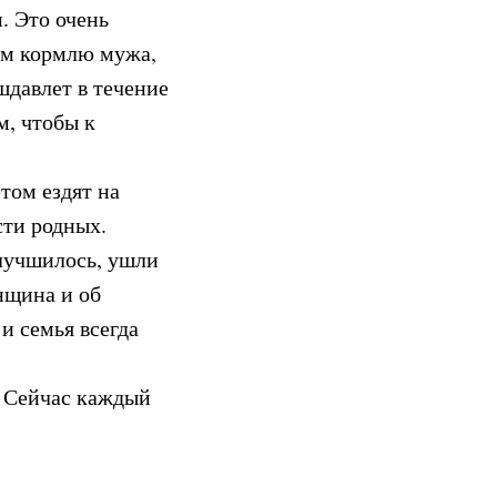
. Это очень
ром кормлю мужа,
шдавлет в течение
м, чтобы к
том ездят на
сти родных.
улучшилось, ушли
нщина и об
и семья всегда
е. Сейчас каждый
им мое сердце
утигуллина. – Мой