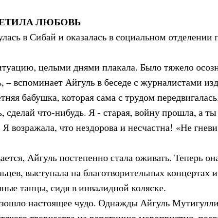
РЕТИЛА ЛЮБОВЬ
лась в Сибай и оказалась в социальном отделении 
ситуацию, целыми днями плакала. Было тяжело осоз
, – вспоминает Айгуль в беседе с журналистами из
етняя бабушка, которая сама с трудом передвигалас
, сделай что-нибудь. Я - старая, войну прошла, а ты
 Я возражала, что нездорова и несчастна! «Не гневи 
ается, Айгуль постепенно стала оживать. Теперь он
льцев, выступала на благотворительных концертах 
чные танцы, сидя в инвалидной коляске.
оизошло настоящее чудо. Однажды Айгуль Мутигулли
етского творчества на репетицию мероприятия, по