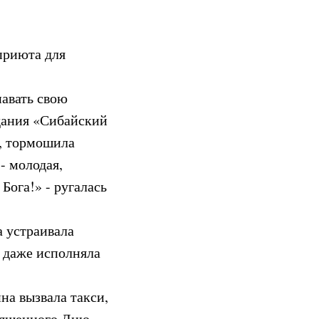
приюта для
навать свою
дания «Сибайский
ь, тормошила
 - молодая,
Бога!» - ругалась
а устраивала
и даже исполняла
на вызвала такси,
священного Дню