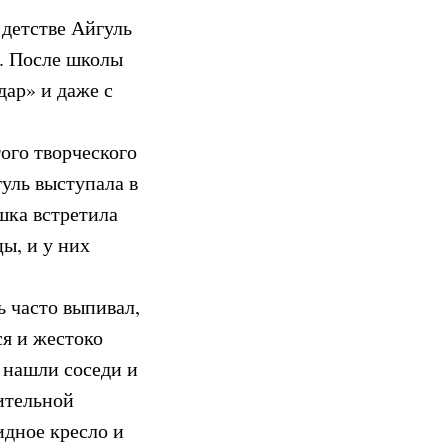
детстве Айгуль
в. После школы
дар» и даже с
ого творческого
гуль выступала в
шка встретила
ы, и у них
ь часто выпивал,
я и жестоко
 нашли соседи и
ительной
идное кресло и