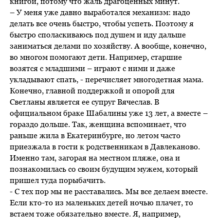
книгой, потому что жаль драгоценных минут.
– У меня уже давно выработался механизм: надо
делать все очень быстро, чтобы успеть. Поэтому я
быстро споласкиваюсь под душем и иду дальше
заниматься делами по хозяйству. А вообще, конечно,
во многом помогают дети. Например, старшие
возятся с младшими – играют с ними и даже
укладывают спать, - перечисляет многодетная мама.
Конечно, главной поддержкой и опорой для
Светланы является ее супруг Вячеслав. В
официальном браке Шабалины уже 13 лет, а вместе –
гораздо дольше. Так, женщина вспоминает, что
раньше жила в Екатеринбурге, но летом часто
приезжала в гости к родственникам в Давлеканово.
Именно там, загорая на местном пляже, она и
познакомилась со своим будущим мужем, который
пришел туда порыбачить.
- С тех пор мы не расставались. Мы все делаем вместе.
Если кто-то из маленьких детей ночью плачет, то
встаем тоже обязательно вместе. Я, например,