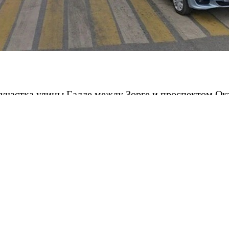
участка улицы Галле между Зорге и проспектом Ок
ока. Об этом 8 июня сообщил Минтранс Башкирии.
жна была завершить работы […] до начала октября,
же через месяц, 28 мая, полностью закончили укладку
нтированной улицы осталось только нанести гориз
 участка улицы Галле составила 22,3 млн рублей.