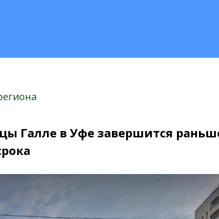
региона
ицы Галле в Уфе завершится раньш
срока