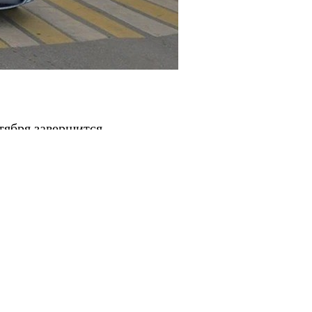
тября завершится
 а дорожники,
 верхнего слоя, –
онтальную