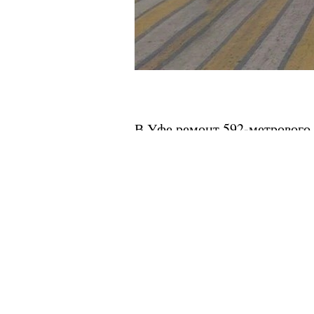
В Уфе ремонт 592-метрового 
раньше запланированного ср
– Подрядная организация дол
зайдя на объект 26 апреля, у
передали в ведомстве.
Там добавили, что на отремо
дорожную разметку.
Напомним, стоимость ремонта