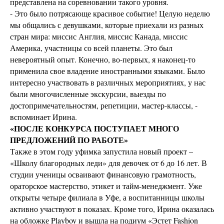
представлена на соревновании такого уровня.
- Это было потрясающе красивое событие! Целую неделю
мы общались с девушками, которые приехали из разных
стран мира: миссис Англия, миссис Канада, миссис
Америка, участницы со всей планеты. Это был
невероятный опыт. Конечно, во-первых, я наконец-то
применила свое владение иностранными языками. Было
интересно участвовать в различных мероприятиях, у нас
были многочисленные экскурсии, выезды по
достопримечательностям, репетиции, мастер-классы, -
вспоминает Ирина.
«ПОСЛЕ КОНКУРСА ПОСТУПАЕТ МНОГО
ПРЕДЛОЖЕНИЙ ПО РАБОТЕ»
Также в этом году уфимка запустила новый проект –
«Школу благородных леди» для девочек от 6 до 16 лет. В
студии ученицы осваивают финансовую грамотность,
ораторское мастерство, этикет и тайм-менеджмент. Уже
открыты четыре филиала в Уфе, а воспитанницы школы
активно участвуют в показах. Кроме того, Ирина оказалась
на обложке Playboy и вышла на подиум «Эстет Fashion