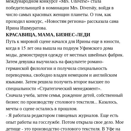
международном конкурсе «Mrs. Universe» стала
победительницей в номинации Mrs. Diversity, войдя в
число самых красивых женщин планеты. О том, как
проходил конкурс, «Новостям региона» рассказала сама
Ирина Ишмуратова.
КРАСАВИЦА, МАМА, БИЗНЕС-ЛЕДИ
Путь к мировой сцене начался для Ирины еще в юности,
когда в 15 лет она вышла на подиум Уфимского дома
моды, демонстрируя одежду от местных швейных фабрик.
Затем девушка выучилась на факультете романо-
германской филологии и получила специальность
переводчика, свободно владея немецким и английским
языками. Затем решила получить второе высшее по
специальности «Стратегический менеджмент».
Сначала учеба, затем семья, рождение детей, собственный
бизнес по производству столового текстиля... Казалось,
мечты о сцене остались в прошлом.
- Я работала редактором глянцевых журналов. Еще есть
опыт работы на госслужбе. Потом открыла свое дело. Мое
детище - это производство столового текстиля. В Уфе на